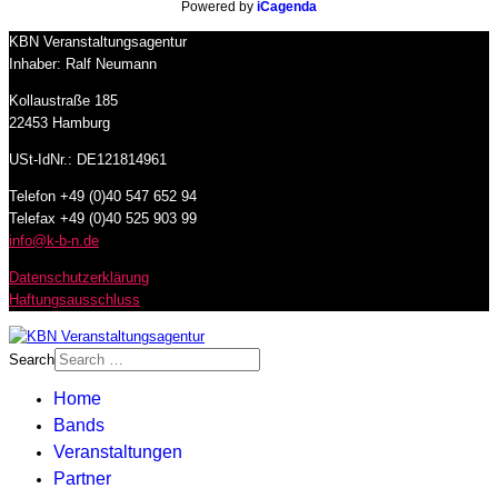
Powered by
iCagenda
KBN Veranstaltungsagentur
Inhaber: Ralf Neumann
Kollaustraße 185
22453 Hamburg
USt-IdNr.: DE121814961
Telefon +49 (0)40 547 652 94
Telefax +49 (0)40 525 903 99
info@k-b-n.de
Datenschutzerklärung
Haftungsausschluss
Search
Home
Bands
Veranstaltungen
Partner