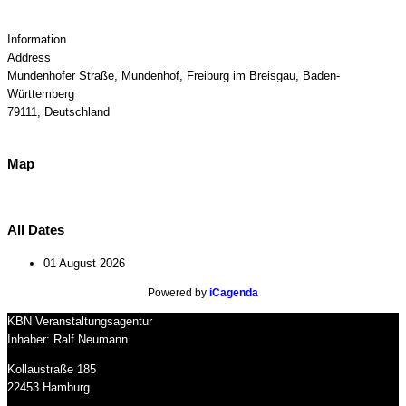
Information
Address
Mundenhofer Straße, Mundenhof, Freiburg im Breisgau, Baden-
Württemberg
79111, Deutschland
Map
All Dates
01 August 2026
Powered by
iCagenda
KBN Veranstaltungsagentur
Inhaber: Ralf Neumann
Kollaustraße 185
22453 Hamburg