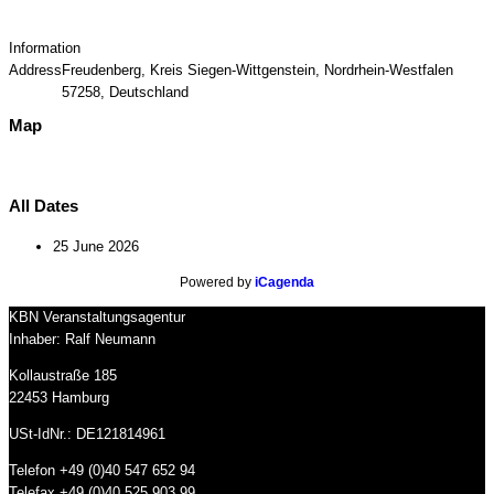
Information
Address
Freudenberg, Kreis Siegen-Wittgenstein, Nordrhein-Westfalen
57258, Deutschland
Map
All Dates
25 June 2026
Powered by
iCagenda
KBN Veranstaltungsagentur
Inhaber: Ralf Neumann
Kollaustraße 185
22453 Hamburg
USt-IdNr.: DE121814961
Telefon +49 (0)40 547 652 94
Telefax +49 (0)40 525 903 99