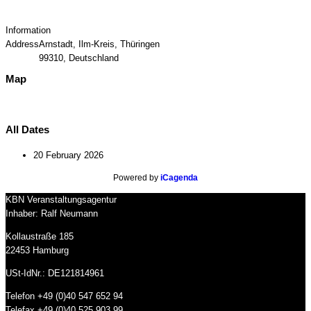
Information
Address
Arnstadt, Ilm-Kreis, Thüringen
99310, Deutschland
Map
All Dates
20 February 2026
Powered by
iCagenda
KBN Veranstaltungsagentur
Inhaber: Ralf Neumann
Kollaustraße 185
22453 Hamburg
USt-IdNr.: DE121814961
Telefon +49 (0)40 547 652 94
Telefax +49 (0)40 525 903 99