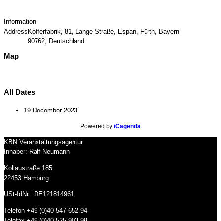
Information
Address
Kofferfabrik, 81, Lange Straße, Espan, Fürth, Bayern
90762, Deutschland
Map
All Dates
19 December 2023
Powered by
iCagenda
KBN Veranstaltungsagentur
Inhaber: Ralf Neumann
Kollaustraße 185
22453 Hamburg
USt-IdNr.: DE121814961
Telefon +49 (0)40 547 652 94
Telefax +49 (0)40 525 903 99