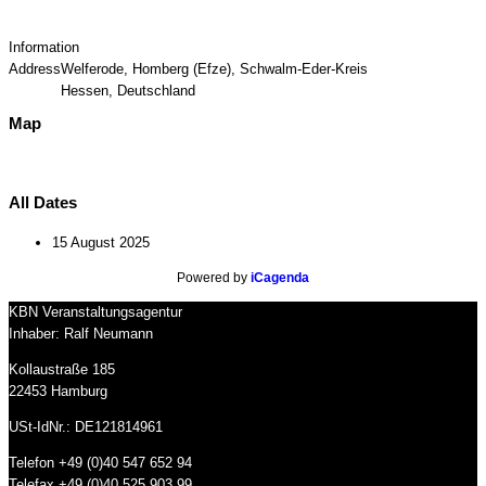
Information
Address
Welferode, Homberg (Efze), Schwalm-Eder-Kreis
Hessen, Deutschland
Map
All Dates
15 August 2025
Powered by
iCagenda
KBN Veranstaltungsagentur
Inhaber: Ralf Neumann
Kollaustraße 185
22453 Hamburg
USt-IdNr.: DE121814961
Telefon +49 (0)40 547 652 94
Telefax +49 (0)40 525 903 99