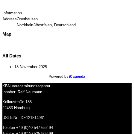
Information
Address
Oberhausen
Nordrhein-Westfalen, Deutschland
Map
All Dates
18 November 2025
Powered by
iCagenda
KBN Veranstaltungsagentur
Inhaber: Ralf Neumann
Kollaustraße 185
22453 Hamburg
USt-IdNr.: DE121814961
Telefon +49 (0)40 547 652 94
Telefax +49 (0)40 525 903 99