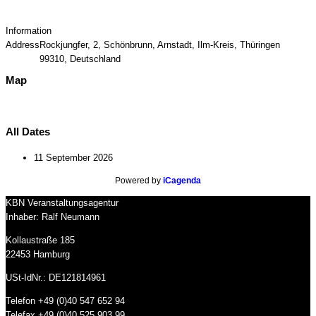
Information
Address
Rockjungfer, 2, Schönbrunn, Arnstadt, Ilm-Kreis, Thüringen
99310, Deutschland
Map
All Dates
11 September 2026
Powered by
iCagenda
KBN Veranstaltungsagentur
Inhaber: Ralf Neumann
Kollaustraße 185
22453 Hamburg
USt-IdNr.: DE121814961
Telefon +49 (0)40 547 652 94
Telefax +49 (0)40 525 903 99