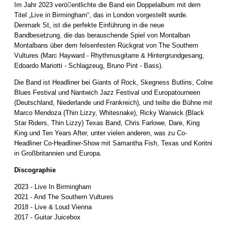
Im Jahr 2023 verö􀆯entlichte die Band ein Doppelalbum mit dem
Titel „Live in Birmingham“, das in London vorgestellt wurde.
Denmark St, ist die perfekte Einführung in die neue
Bandbesetzung, die das berauschende Spiel von Montalban
Montalbans über dem felsenfesten Rückgrat von The Southern
Vultures (Marc Hayward - Rhythmusgitarre & Hintergrundgesang,
Edoardo Mariotti - Schlagzeug, Bruno Pint - Bass).
Die Band ist Headliner bei Giants of Rock, Skegness Butlins, Colne
Blues Festival und Nantwich Jazz Festival und Europatourneen
(Deutschland, Niederlande und Frankreich), und teilte die Bühne mit
Marco Mendoza (Thin Lizzy, Whitesnake), Ricky Warwick (Black
Star Riders, Thin Lizzy) Texas Band, Chris Farlowe, Dare, King
King und Ten Years After, unter vielen anderen, was zu Co-
Headliner Co-Headliner-Show mit Samantha Fish, Texas und Koritni
in Großbritannien und Europa.
Discographie
2023 - Live In Birmingham
2021 - And The Southern Vultures
2018 - Live & Loud Vienna
2017 - Guitar Juicebox