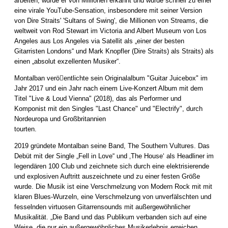
arbeiten, wurde er von Millionen erkannt und wurde schnell zu einer
eine virale YouTube-Sensation, insbesondere mit seiner Version
von Dire Straits' 'Sultans of Swing', die Millionen von Streams, die
weltweit von Rod Stewart im Victoria and Albert Museum von Los
Angeles aus Los Angeles via Satellit als „einer der besten
Gitarristen Londons“ und Mark Knopfler (Dire Straits) als Straits) als
einen „absolut exzellenten Musiker“.
Montalban verö􀆯entlichte sein Originalalbum "Guitar Juicebox" im
Jahr 2017 und ein Jahr nach einem Live-Konzert Album mit dem
Titel "Live & Loud Vienna" (2018), das als Performer und
Komponist mit den Singles "Last Chance" und "Electrify", durch
Nordeuropa und Großbritannien
tourten.
2019 gründete Montalban seine Band, The Southern Vultures. Das
Debüt mit der Single „Fell in Love“ und ‚The House‘ als Headliner im
legendären 100 Club und zeichnete sich durch eine elektrisierende
und explosiven Auftritt auszeichnete und zu einer festen Größe
wurde. Die Musik ist eine Verschmelzung von Modern Rock mit mit
klaren Blues-Wurzeln, eine Verschmelzung von unverfälschten und
fesselnden virtuosen Gitarrensounds mit außergewöhnlicher
Musikalität. „Die Band und das Publikum verbanden sich auf eine
Weise, die nur ein außergewöhnliches Musikerlebnis erreichen