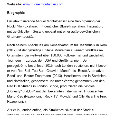
Webseite:
www.miguelmontalban.com
Biographie
Der elektrisierende Miguel Montalban ist eine Verkörperung der
Rock'n'Roll-Ekstase, mit deutlicher Blues-Inspiration. Inspiration,
mit gefühlvollem Gesang gepaart mit einer außergewöhnlichen
Gitarrenvirtuosität.
Nach seinem Abschluss am Konservatorium für Jazzmusik in Rom
(2012) ist der gebürtige Chilene Montalban zu einem Weltklasse-
Gitarristen, der weltweit über 150.000 Follower hat und wiederholt
Tourneen in Europa, den USA und Großbritannien. Der
preisgekrönte beschloss, 2015 nach London zu ziehen, nicht bevor
er von Red Bull, TourBus „Chiavi in Mano“, als „Beste Alternative
Band“ und ‚Bester Frontmann‘ (2013). Headlinertouren in Sardinien
und Norditalien, gesponsert und unter Vertrag genommen von den
Red Bull Studios in London Bridge, produzieren die Singles
„Honesty“ und„Girl“ mit den bekannten italienischen Produzenten
Mario Riso (Rezophonic, Rock TV, Movida) und Olly Riva(The Fire,
Rezophonic).
Als er in London anfing, als Straßenmusiker in der Stadt zu