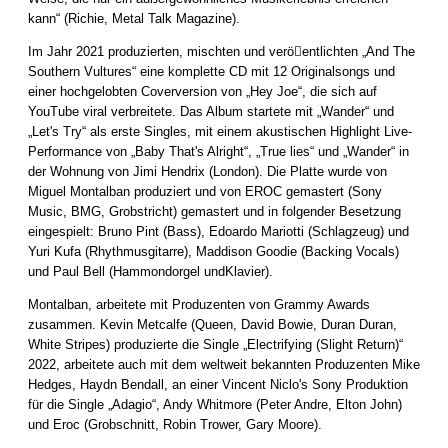
kann“ (Richie, Metal Talk Magazine).
Im Jahr 2021 produzierten, mischten und verö􀆯entlichten „And The
Southern Vultures“ eine komplette CD mit 12 Originalsongs und
einer hochgelobten Coverversion von „Hey Joe“, die sich auf
YouTube viral verbreitete. Das Album startete mit „Wander“ und
„Let's Try“ als erste Singles, mit einem akustischen Highlight Live-
Performance von „Baby That's Alright“, „True lies“ und „Wander“ in
der Wohnung von Jimi Hendrix (London). Die Platte wurde von
Miguel Montalban produziert und von EROC gemastert (Sony
Music, BMG, Grobstricht) gemastert und in folgender Besetzung
eingespielt: Bruno Pint (Bass), Edoardo Mariotti (Schlagzeug) und
Yuri Kufa (Rhythmusgitarre), Maddison Goodie (Backing Vocals)
und Paul Bell (Hammondorgel undKlavier).
Montalban, arbeitete mit Produzenten von Grammy Awards
zusammen. Kevin Metcalfe (Queen, David Bowie, Duran Duran,
White Stripes) produzierte die Single „Electrifying (Slight Return)“
2022, arbeitete auch mit dem weltweit bekannten Produzenten Mike
Hedges, Haydn Bendall, an einer Vincent Niclo's Sony Produktion
für die Single „Adagio“, Andy Whitmore (Peter Andre, Elton John)
und Eroc (Grobschnitt, Robin Trower, Gary Moore).