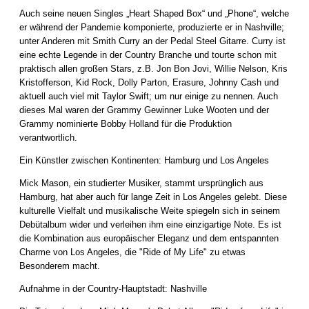
Auch seine neuen Singles „Heart Shaped Box“ und „Phone“, welche
er während der Pandemie komponierte, produzierte er in Nashville;
unter Anderen mit Smith Curry an der Pedal Steel Gitarre. Curry ist
eine echte Legende in der Country Branche und tourte schon mit
praktisch allen großen Stars, z.B. Jon Bon Jovi, Willie Nelson, Kris
Kristofferson, Kid Rock, Dolly Parton, Erasure, Johnny Cash und
aktuell auch viel mit Taylor Swift; um nur einige zu nennen. Auch
dieses Mal waren der Grammy Gewinner Luke Wooten und der
Grammy nominierte Bobby Holland für die Produktion
verantwortlich.
Ein Künstler zwischen Kontinenten: Hamburg und Los Angeles
Mick Mason, ein studierter Musiker, stammt ursprünglich aus
Hamburg, hat aber auch für lange Zeit in Los Angeles gelebt. Diese
kulturelle Vielfalt und musikalische Weite spiegeln sich in seinem
Debütalbum wider und verleihen ihm eine einzigartige Note. Es ist
die Kombination aus europäischer Eleganz und dem entspannten
Charme von Los Angeles, die "Ride of My Life" zu etwas
Besonderem macht.
Aufnahme in der Country-Hauptstadt: Nashville