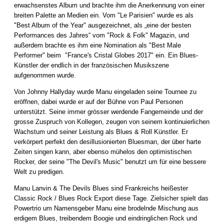
erwachsenstes Album und brachte ihm die Anerkennung von einer
breiten Palette an Medien ein. Vom "Le Parisien" wurde es als
"Best Album of the Year" ausgezeichnet, als „eine der besten
Performances des Jahres“ vom "Rock & Folk" Magazin, und
außerdem brachte es ihm eine Nomination als "Best Male
Performer" beim "France's Cristal Globes 2017" ein. Ein Blues-
Künstler der endlich in der französischen Musikszene
aufgenommen wurde.
Von Johnny Hallyday wurde Manu eingeladen seine Tournee zu
eröffnen, dabei wurde er auf der Bühne von Paul Personen
unterstützt. Seine immer grösser werdende Fangemeinde und der
grosse Zuspruch von Kollegen, zeugen von seinem kontinuierlichen
Wachstum und seiner Leistung als Blues & Roll Künstler. Er
verkörpert perfekt den desillusionierten Bluesman, der über harte
Zeiten singen kann, aber ebenso mühelos den optimistischen
Rocker, der seine "The Devil's Music" benutzt um für eine bessere
Welt zu predigen.
Manu Lanvin & The Devils Blues sind Frankreichs heißester
Classic Rock / Blues Rock Export diese Tage. Zielsicher spielt das
Powertrio um Namensgeber Manu eine brodelnde Mischung aus
erdigem Blues, treibendem Boogie und eindringlichen Rock und