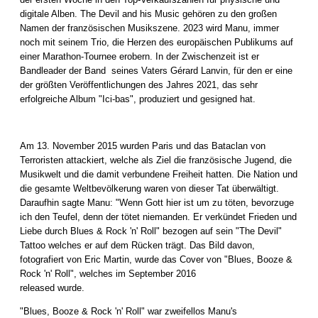
digitale Alben. The Devil and his Music gehören zu den großen
Namen der französischen Musikszene. 2023 wird Manu, immer
noch mit seinem Trio, die Herzen des europäischen Publikums auf
einer Marathon-Tournee erobern. In der Zwischenzeit ist er
Bandleader der Band seines Vaters Gérard Lanvin, für den er eine
der größten Veröffentlichungen des Jahres 2021, das sehr
erfolgreiche Album "Ici-bas", produziert und gesigned hat.
Am 13. November 2015 wurden Paris und das Bataclan von
Terroristen attackiert, welche als Ziel die französische Jugend, die
Musikwelt und die damit verbundene Freiheit hatten. Die Nation und
die gesamte Weltbevölkerung waren von dieser Tat überwältigt.
Daraufhin sagte Manu: "Wenn Gott hier ist um zu töten, bevorzuge
ich den Teufel, denn der tötet niemanden. Er verkündet Frieden und
Liebe durch Blues & Rock 'n' Roll" bezogen auf sein "The Devil"
Tattoo welches er auf dem Rücken trägt. Das Bild davon,
fotografiert von Eric Martin, wurde das Cover von "Blues, Booze &
Rock 'n' Roll", welches im September 2016
released wurde.
"Blues, Booze & Rock 'n' Roll" war zweifellos Manu's