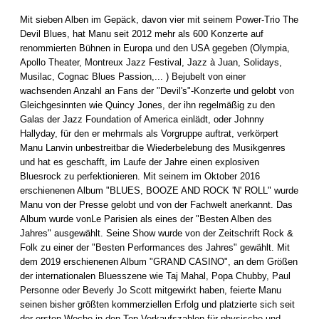
Mit sieben Alben im Gepäck, davon vier mit seinem Power-Trio The
Devil Blues, hat Manu seit 2012 mehr als 600 Konzerte auf
renommierten Bühnen in Europa und den USA gegeben (Olympia,
Apollo Theater, Montreux Jazz Festival, Jazz à Juan, Solidays,
Musilac, Cognac Blues Passion,... ) Bejubelt von einer
wachsenden Anzahl an Fans der "Devil's"-Konzerte und gelobt von
Gleichgesinnten wie Quincy Jones, der ihn regelmäßig zu den
Galas der Jazz Foundation of America einlädt, oder Johnny
Hallyday, für den er mehrmals als Vorgruppe auftrat, verkörpert
Manu Lanvin unbestreitbar die Wiederbelebung des Musikgenres
und hat es geschafft, im Laufe der Jahre einen explosiven
Bluesrock zu perfektionieren. Mit seinem im Oktober 2016
erschienenen Album "BLUES, BOOZE AND ROCK 'N' ROLL" wurde
Manu von der Presse gelobt und von der Fachwelt anerkannt. Das
Album wurde vonLe Parisien als eines der "Besten Alben des
Jahres" ausgewählt. Seine Show wurde von der Zeitschrift Rock &
Folk zu einer der "Besten Performances des Jahres" gewählt. Mit
dem 2019 erschienenen Album "GRAND CASINO", an dem Größen
der internationalen Bluesszene wie Taj Mahal, Popa Chubby, Paul
Personne oder Beverly Jo Scott mitgewirkt haben, feierte Manu
seinen bisher größten kommerziellen Erfolg und platzierte sich seit
der ersten Woche in den Top-Verkaufszahlen für physische und